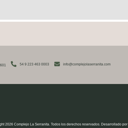
54 9 223 463 0003
info@complejolaserranita.com
7601
ght 2026 Complejo La Serranita. Todos los derechos reservados.
Desarrollado por